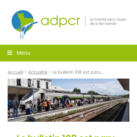
Menu
Accueil
>
Actualité
> Le bulletin 108 est paru…