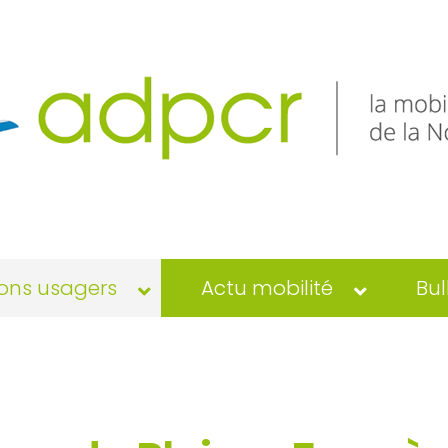
ons usagers
Actu mobilité
Bul