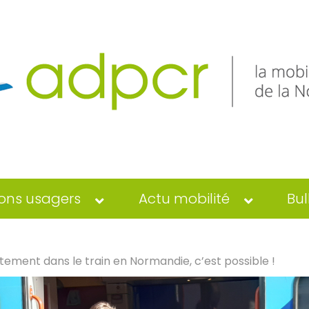
ons usagers
Actu mobilité
Bul
ement dans le train en Normandie, c’est possible !