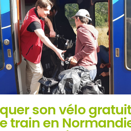
uer son vélo gratu
e train en Normandie