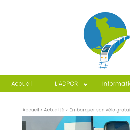
Accueil
L’ADPCR
Informati
Accueil
>
Actualité
> Embarquer son vélo gratuit