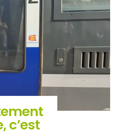
itement
, c’est